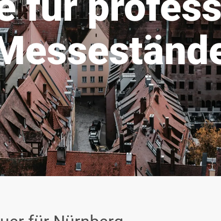
e für profess
Messeständ