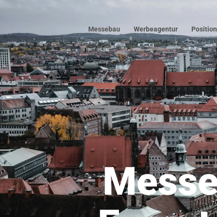
Zum Hauptinhalt springen
Messebau
Werbeagentur
Positio
Messe