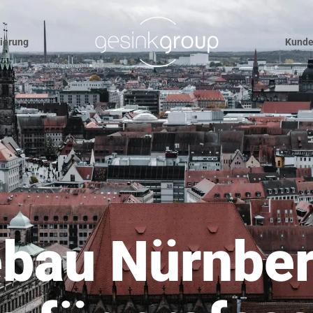
nierung
Kunde
bau Nürnberg