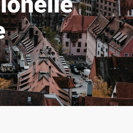
ionelle
e