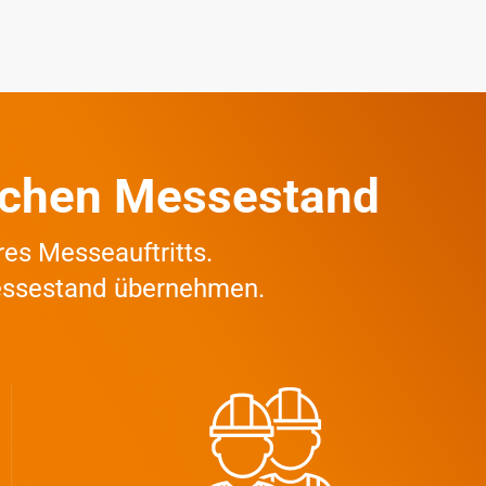
eichen Messestand
res Messeauftritts.
essestand übernehmen.