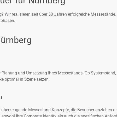
uer für Nürnberg
g
? Wir realisieren seit über 30 Jahren erfolgreiche Messestände
ktphasen.
Nürnberg
e Planung und Umsetzung Ihres Messestands. Ob Systemstand, 
e optimal in Szene setzen.
n
ir überzeugende Messestand-Konzepte, die Besucher anziehen u
i sowohl Ihre Corporate Identity als auch die spezifischen Anfo