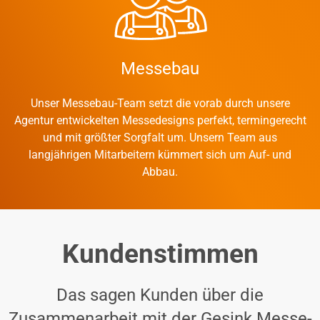
Messebau
Unser Messebau-Team setzt die vorab durch unsere
Agentur entwickelten Messedesigns perfekt, termingerecht
und mit größter Sorgfalt um. Unsern Team aus
langjährigen Mitarbeitern kümmert sich um Auf- und
Abbau.
Kundenstimmen
Das sagen Kunden über die
Zusammenarbeit mit der Gesink Messe-