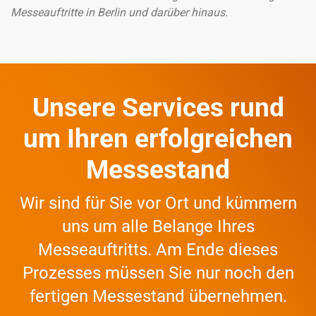
Messeauftritte in Berlin
und darüber hinaus.
Unsere Services rund
um Ihren erfolgreichen
Messestand
Wir sind für Sie vor Ort und kümmern
uns um alle Belange Ihres
Messeauftritts.
Am Ende dieses
Prozesses müssen Sie nur noch den
fertigen Messestand übernehmen.