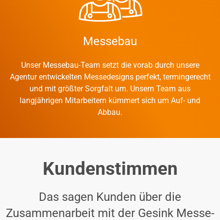
Messebau
Unser Messebau-Team setzt die vorab durch unsere
Agentur entwickelten Messedesigns perfekt, termingerecht
und mit größter Sorgfalt um. Unsern Team aus
langjährigen Mitarbeitern kümmert sich um Auf- und
Abbau.
Kundenstimmen
Das sagen Kunden über die
Zusammenarbeit mit der Gesink Messe-