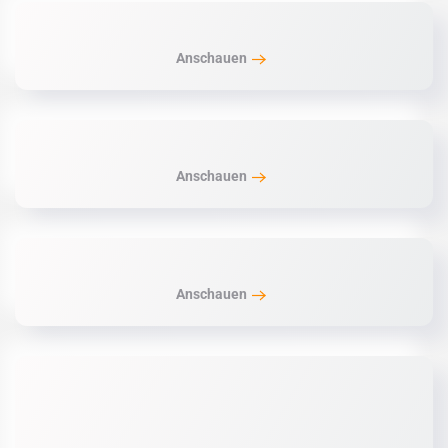
Anschauen
Anschauen
Anschauen
Anschauen