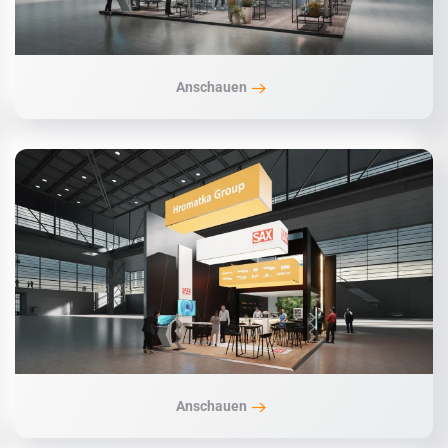
Anschauen
Anschauen