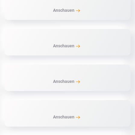
Anschauen
Anschauen
Anschauen
Anschauen