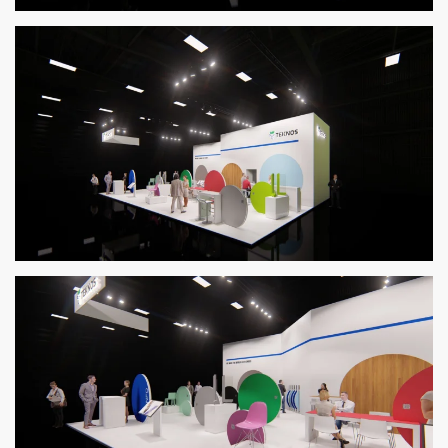
Zoom
Zoom