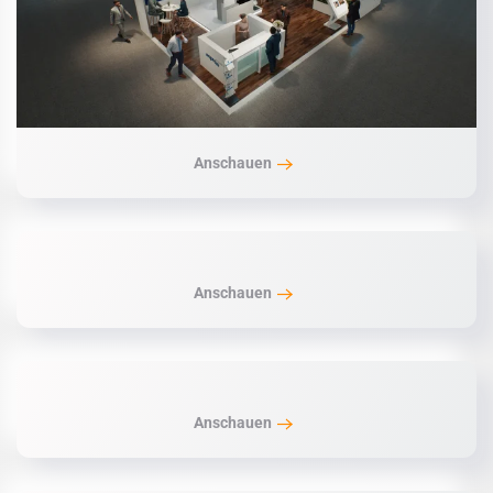
Anschauen
Anschauen
Anschauen