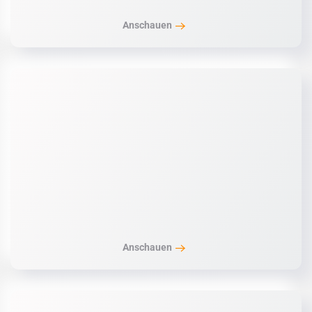
Anschauen
Anschauen
Anschauen