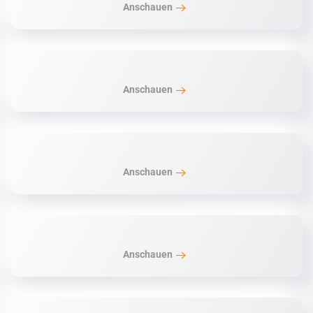
Anschauen
Anschauen
Anschauen
Anschauen