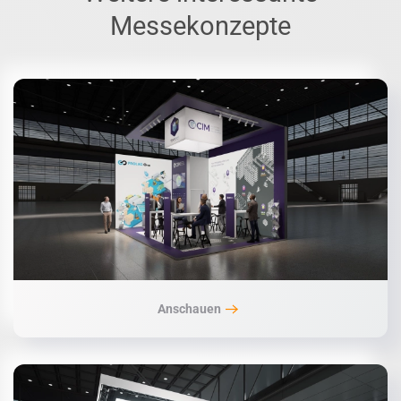
Messekonzepte
Anschauen