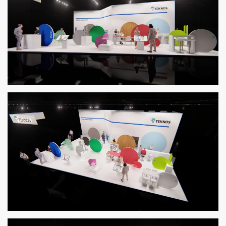
Zoom
Zoom