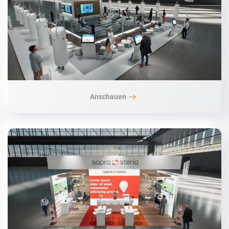
Anschauen