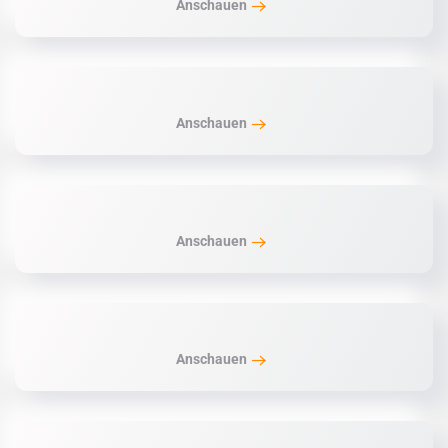
Anschauen
Anschauen
Anschauen
Anschauen