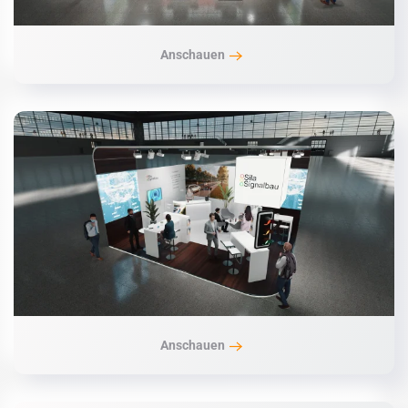
Anschauen
Anschauen