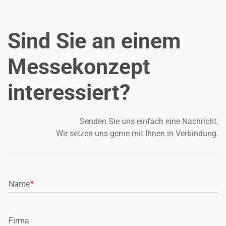
Sind Sie an einem
Messekonzept
interessiert?
Senden Sie uns einfach eine Nachricht.
Wir setzen uns gerne mit Ihnen in Verbindung.
Name
Firma