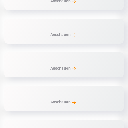
Anschauen
Anschauen
Anschauen
Anschauen