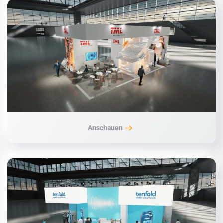
Anschauen