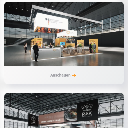
Anschauen