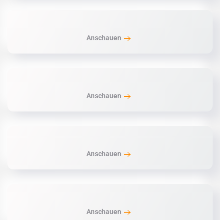
Anschauen
Anschauen
Anschauen
Anschauen