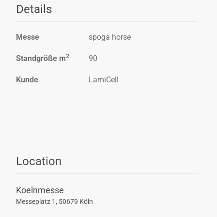
Details
Messe
spoga horse
2
Standgröße m
90
Kunde
LamiCell
Location
Koelnmesse
Messeplatz 1, 50679 Köln