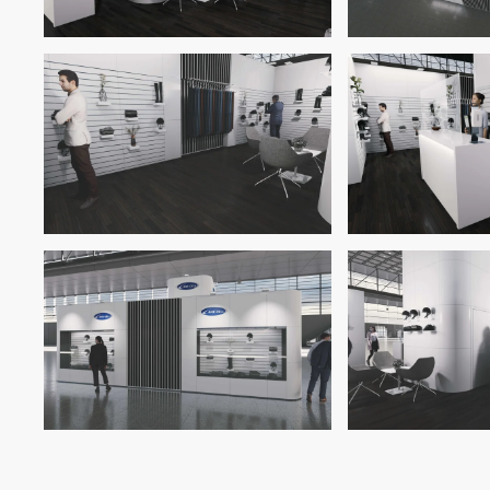
Zoom
Z
Zoom
Z