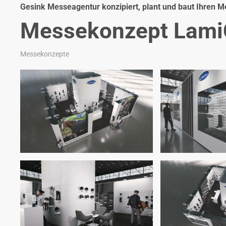
Gesink Messeagentur konzipiert, plant und baut Ihren 
Messekonzept Lami
Messekonzepte
Zoom
Z
Zoom
Z