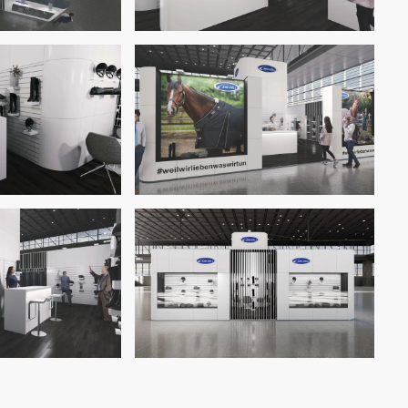
oom
Zoom
oom
Zoom