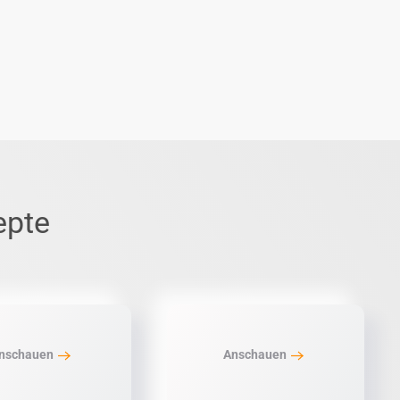
epte
nschauen
Anschauen