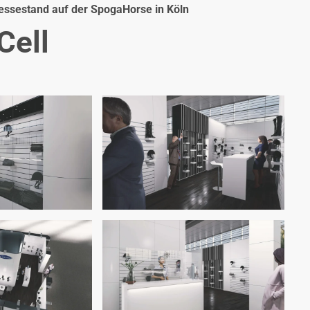
Messestand auf der SpogaHorse in Köln
Cell
oom
Zoom
oom
Zoom